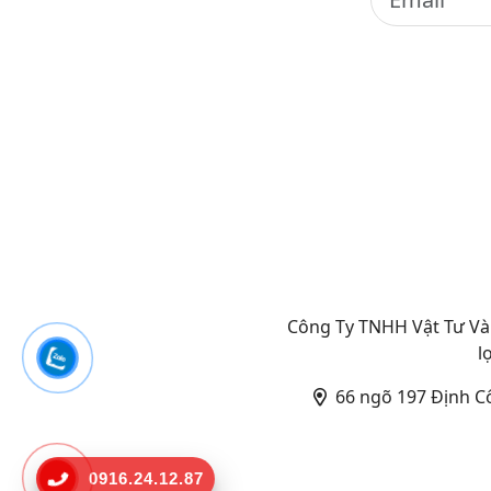
Công Ty TNHH Vật Tư Và 
l
66 ngõ 197 Định C
0916.24.12.87