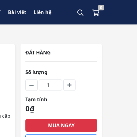
0
í
Bài viết
Liên hệ
ĐẶT HÀNG
Số lượng
Tạm tính
0₫
g cấp
MUA NGAY
u