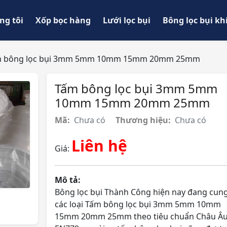
ng tôi
Xốp bọc hàng
Lưới lọc bụi
Bông lọc bụi kh
 bông lọc bụi 3mm 5mm 10mm 15mm 20mm 25mm
Tấm bông lọc bụi 3mm 5mm
10mm 15mm 20mm 25mm
Mã:
Chưa có
Thương hiệu:
Chưa có
Liên hệ
Giá:
Mô tả:
Bông lọc bụi Thành Công hiện nay đang cun
các loại Tấm bông lọc bụi 3mm 5mm 10mm
15mm 20mm 25mm theo tiêu chuẩn Châu Â