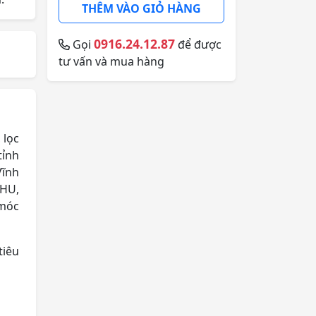
THÊM VÀO GIỎ HÀNG
0916.24.12.87
Gọi
để được
tư vấn và mua hàng
 lọc
tỉnh
Vĩnh
AHU,
 móc
tiêu