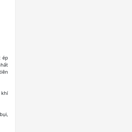
c ép
nhất
tiên
 khí
bụi,