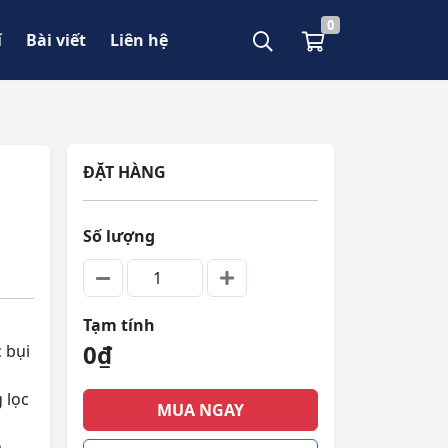
0
í
Bài viết
Liên hệ
ĐẶT HÀNG
Số lượng
Tạm tính
0₫
 bụi
 lọc
MUA NGAY
.