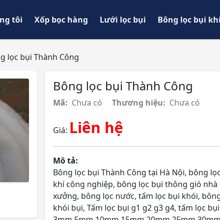
ng tôi
Xốp bọc hàng
Lưới lọc bụi
Bông lọc bụi kh
g lọc bụi Thành Công
Bông lọc bụi Thành Công
Mã:
Chưa có
Thương hiệu:
Chưa có
Liên hệ
Giá:
Mô tả:
Bông lọc bụi Thành Công tại Hà Nội, bông lọc
khí công nghiệp, bông lọc bụi thông gió nhà
xưởng, bông lọc nước, tấm lọc bụi khói, bông
khói bụi, Tấm lọc bụi g1 g2 g3 g4, tấm lọc bụi
3mm 5mm 10mm 15mm 20mm 25mm 30mm