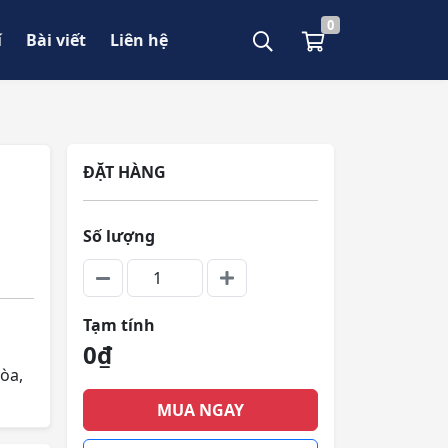
0
í
Bài viết
Liên hệ
ĐẶT HÀNG
Số lượng
Tạm tính
0₫
òa,
MUA NGAY