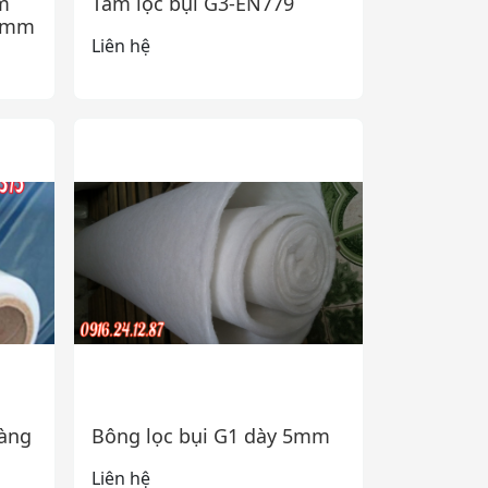
m
Tấm lọc bụi G3-EN779
5mm
Liên hệ
màng
Bông lọc bụi G1 dày 5mm
Liên hệ