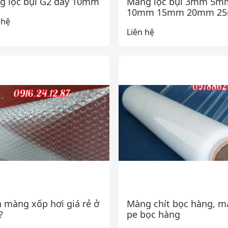
g lọc bụi G2 dày 10mm
Màng lọc bụi 3mm 5m
10mm 15mm 20mm 2
 hệ
Liên hệ
 màng xốp hơi giá rẻ ở
Màng chít bọc hàng, 
?
pe bọc hàng