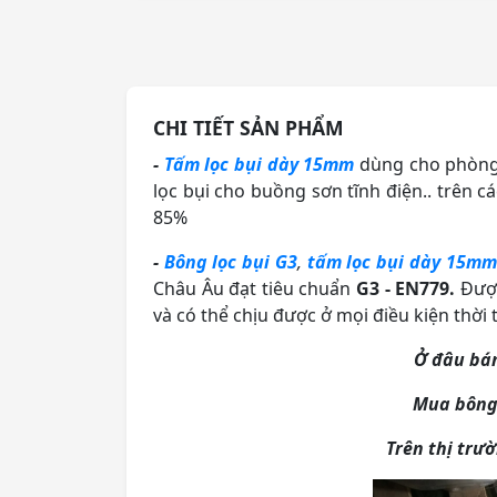
CHI TIẾT SẢN PHẨM
-
T
ấm lọc bụi dày 15mm
dùng cho phòng 
lọc bụi cho buồng sơn tĩnh điện.. trên c
85%
-
Bông lọc bụi G3
,
tấm lọc bụi dày 15mm
Châu Âu đạt tiêu chuẩn
G3 - EN779.
Được
và có thể chịu được ở mọi điều kiện thời t
Ở đâu bán
Mua bông 
Trên thị trư