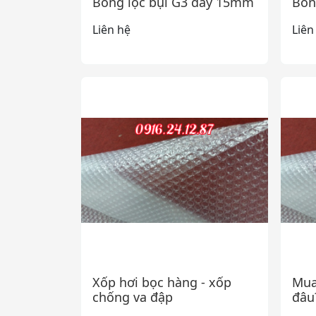
Bông lọc bụi G3 dày 15mm
Bôn
Liên hệ
Liên
Xốp hơi bọc hàng - xốp
Mua
chống va đập
đâu