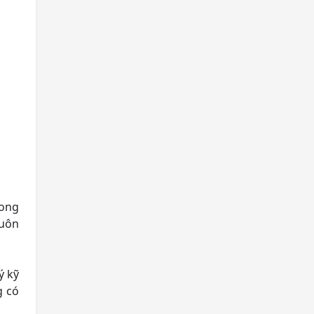
rong
luôn
ý kỹ
g có