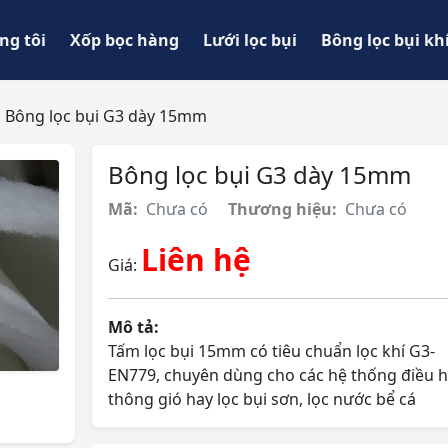
ng tôi
Xốp bọc hàng
Lưới lọc bụi
Bông lọc bụi kh
Bông lọc bụi G3 dày 15mm
Bông lọc bụi G3 dày 15mm
Mã:
Chưa có
Thương hiệu:
Chưa có
Liên hệ
Giá:
Mô tả:
Tấm lọc bụi 15mm có tiêu chuẩn lọc khí G3-
EN779, chuyên dùng cho các hệ thống điều h
thông gió hay lọc bụi sơn, lọc nước bể cá