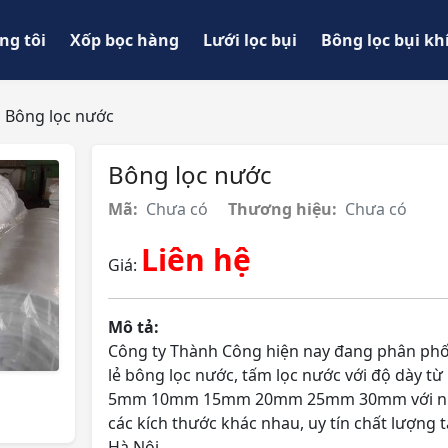
ng tôi
Xốp bọc hàng
Lưới lọc bụi
Bông lọc bụi kh
Bông lọc nước
Bông lọc nước
Mã:
Chưa có
Thương hiệu:
Chưa có
Liên hệ
Giá:
Mô tả:
Công ty Thành Công hiện nay đang phân phối
lẻ bông lọc nước, tấm lọc nước với độ dày từ
5mm 10mm 15mm 20mm 25mm 30mm với n
các kích thước khác nhau, uy tín chất lượng t
Hà Nội