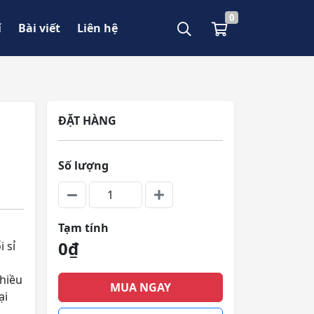
0
í
Bài viết
Liên hệ
ĐẶT HÀNG
Số lượng
Tạm tính
0₫
 sỉ
hiều
MUA NGAY
ại