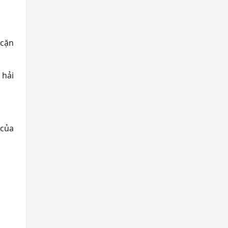
 cặn
 hải
 của