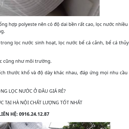
 tổng hợp polyeste nên có độ dai bền rất cao, lọc nước nhiều
ng.
ong lọc nước sinh hoạt, lọc nước bể cá cảnh, bể cá thủy
c cũng như môi trường.
kích thước khổ và độ dày khác nhau, đáp ứng mọi nhu cầu
NG LỌC NƯỚC Ở ĐÂU GIÁ RẺ?
 TẠI HÀ NỘI CHẤT LƯỢNG TỐT NHẤT
LIÊN HỆ: 0916.24.12.87