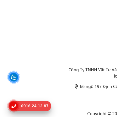
Công Ty TNHH Vật Tư Và 
l
66 ngõ 197 Định C
0916.24.12.87
Copyright © 2